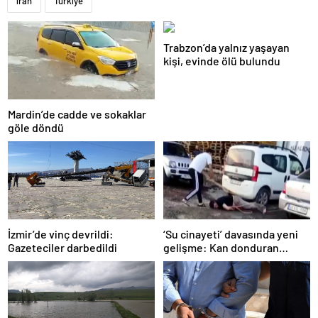
iran
Türkiye
Trabzon’da yalnız yaşayan
kişi, evinde ölü bulundu
Mardin’de cadde ve sokaklar
göle döndü
İzmir’de vinç devrildi:
‘Su cinayeti’ davasında yeni
Gazeteciler darbedildi
gelişme: Kan donduran
ifadeler ortaya çıktı