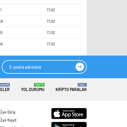
1
17:02
59
17:02
35
17:02
45
17:02
KONOMİ
TRAFİK
CANLI
TELER
YOL DURUMU
KRIPTO PARALAR
Üye Giriş
Üye Kayıt