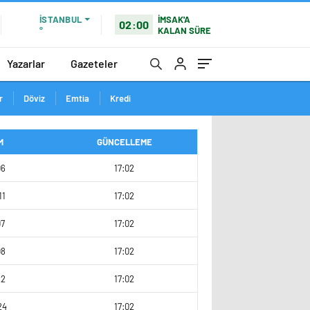
İMSAK'A
İSTANBUL
02:00
KALAN SÜRE
°
Yazarlar
Gazeteler
r
Döviz
Emtia
Kredi
M
GÜNCELLEME
06
17:02
11
17:02
07
17:02
08
17:02
22
17:02
24
17:02