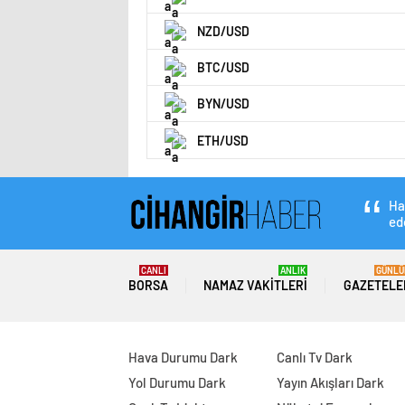
NZD/USD
BTC/USD
BYN/USD
ETH/USD
Ha
ede
CANLI
ANLIK
GÜNLÜ
BORSA
NAMAZ VAKITLERI
GAZETELE
Hava Durumu Dark
Canlı Tv Dark
Yol Durumu Dark
Yayın Akışları Dark