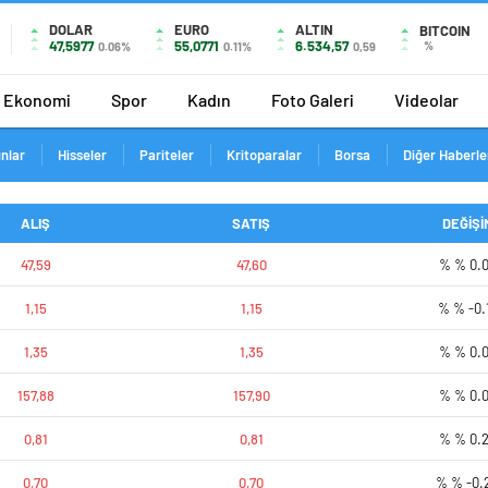
DOLAR
EURO
ALTIN
BITCOIN
47,5977
55,0771
6.534,57
%
0.06%
0.11%
0,59
Ekonomi
Spor
Kadın
Foto Galeri
Videolar
ınlar
Hisseler
Pariteler
Kritoparalar
Borsa
Diğer Haberle
ALIŞ
SATIŞ
DEĞİŞİ
47,59
47,60
% % 0.
1,15
1,15
% % -0.
1,35
1,35
% % 0.
157,88
157,90
% % 0.
0,81
0,81
% % 0.
0,70
0,70
% % -0.