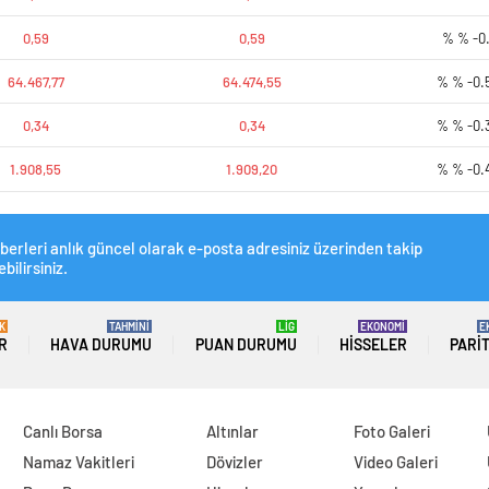
0,59
0,59
% % -0.
64.467,77
64.474,55
% % -0.
0,34
0,34
% % -0.
1.908,55
1.909,20
% % -0.
berleri anlık güncel olarak e-posta adresiniz üzerinden takip
bilirsiniz.
K
TAHMİNİ
LİG
EKONOMİ
E
R
HAVA DURUMU
PUAN DURUMU
HISSELER
PARI
Canlı Borsa
Altınlar
Foto Galeri
Namaz Vakitleri
Dövizler
Video Galeri