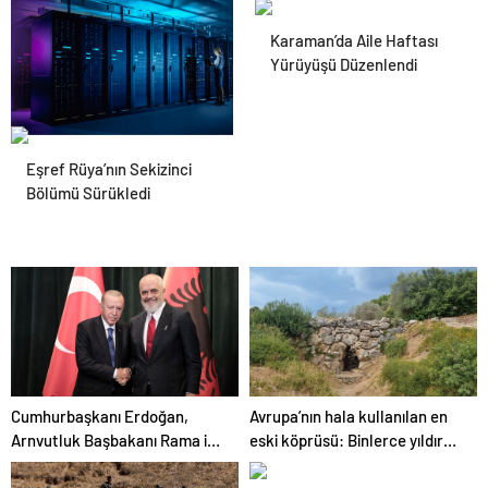
Karaman’da Aile Haftası
Yürüyüşü Düzenlendi
Datahost İle Güvenilir
Eşref Rüya’nın Sekizinci
Sunucu Hizmetleri
Bölümü Sürükledi
Cumhurbaşkanı Erdoğan,
Avrupa’nın hala kullanılan en
Arnvutluk Başbakanı Rama ile
eski köprüsü: Binlerce yıldır
telefonda görüştü
ayakta