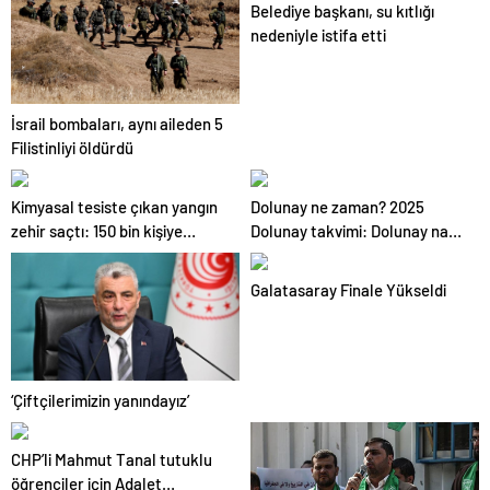
Belediye başkanı, su kıtlığı
nedeniyle istifa etti
İsrail bombaları, aynı aileden 5
Filistinliyi öldürdü
Kimyasal tesiste çıkan yangın
Dolunay ne zaman? 2025
zehir saçtı: 150 bin kişiye
Dolunay takvimi: Dolunay nasıl
uyarı!
oluşur?
Galatasaray Finale Yükseldi
‘Çiftçilerimizin yanındayız’
CHP’li Mahmut Tanal tutuklu
öğrenciler için Adalet