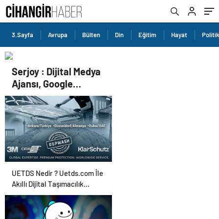
3.Sayfa
Avrupa
Bülten
Din
Eğitim
Hayat
Politi
Serjoy : Dijital Medya
Ajansı, Google
Reklam Ajansı, SEO
Ajansı ve Web
Tasarım Ajansı
UETDS Nedir ? Uetds.com İle
Akıllı Dijital Taşımacılık
Yazılımı