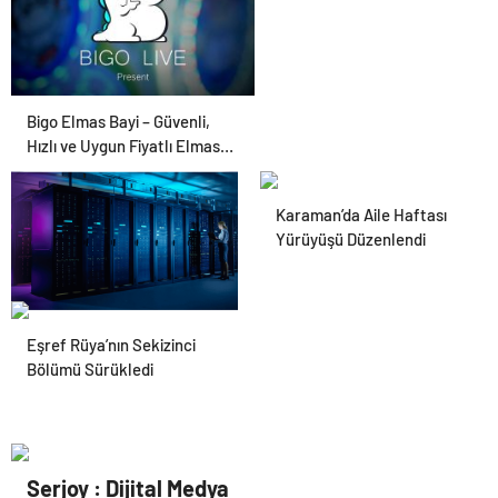
Bigo Elmas Bayi – Güvenli,
Hızlı ve Uygun Fiyatlı Elmas
Satın Almanın Yeni Adresi
Karaman’da Aile Haftası
Yürüyüşü Düzenlendi
Datahost İle Güvenilir
Eşref Rüya’nın Sekizinci
Sunucu Hizmetleri
Bölümü Sürükledi
Serjoy : Dijital Medya