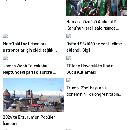
Bakanlığı önünde çadır kurdu,
polis müdahale etti
Hamas, sözcüsü Abdullatif
Kanu’nun İsrail saldırısında
öldüğünü doğruladı
Mars’taki toz fırtınaları
Oxford Sözlüğü’ne yeni kelime
astronotlar için ciddi sağlık
eklendi: Gigil
riskleri taşıyor
James Webb Teleskobu,
TEI’den Havacılıkta Kadın
Neptün’deki parlak ‘aurora’
Gücü Kutlaması
aktivitesini görüntüledi
Trump, 2’nci başkanlık
döneminin ilk Kongre hitabını
yapacak
2024’te Erzurum’un Popüler
İsimleri