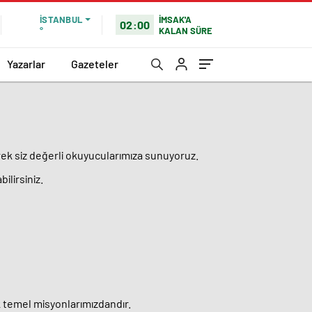
İMSAK'A
İSTANBUL
02:00
KALAN SÜRE
°
Yazarlar
Gazeteler
erek siz değerli okuyucularımıza sunuyoruz.
ilirsiniz.
 temel misyonlarımızdandır.