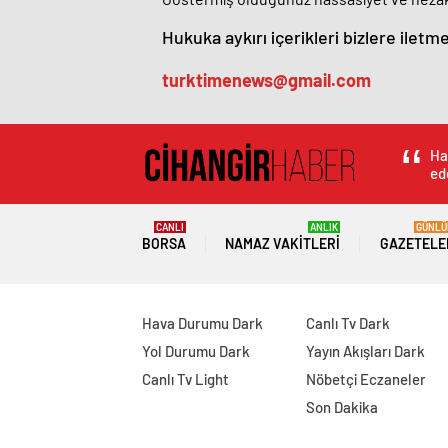
Hukuka aykırı içerikleri bizlere iletme
turktimenews@gmail.com
Ha
ede
CANLI
ANLIK
GÜNLÜ
BORSA
NAMAZ VAKITLERI
GAZETELE
Hava Durumu Dark
Canlı Tv Dark
Yol Durumu Dark
Yayın Akışları Dark
Canlı Tv Light
Nöbetçi Eczaneler
Son Dakika