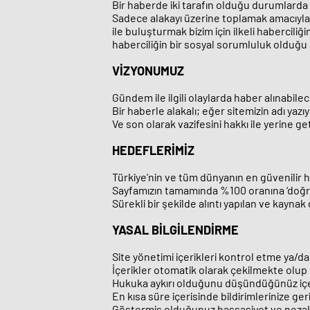
Bir haberde iki tarafın olduğu durumlarda 
Sadece alakayı üzerine toplamak amacıyla 
ile buluşturmak bizim için ilkeli habercil
haberciliğin bir sosyal sorumluluk olduğu
VİZYONUMUZ
Gündem ile ilgili olaylarda haber alınabil
Bir haberle alakalı; eğer sitemizin adı ya
Ve son olarak vazifesini hakkı ile yerine
HEDEFLERİMİZ
Türkiye’nin ve tüm dünyanın en güvenilir 
Sayfamızın tamamında %100 oranına ‘doğru
Sürekli bir şekilde alıntı yapılan ve kayna
YASAL BİLGİLENDİRME
Site yönetimi içerikleri kontrol etme ya/d
İçerikler otomatik olarak çekilmekte olup
Hukuka aykırı olduğunu düşündüğünüz içerikl
En kısa süre içerisinde bildirimlerinize ge
Göstermiş olduğunuz hassasiyet ve nezake