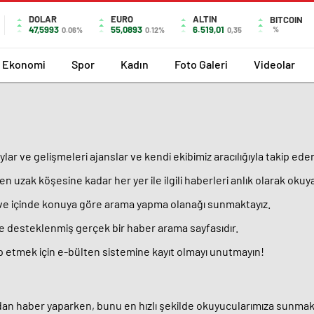
DOLAR
EURO
ALTIN
BITCOIN
47,5993
55,0893
6.519,01
%
0.06%
0.12%
0,35
Ekonomi
Spor
Kadın
Foto Galeri
Videolar
ar ve gelişmeleri ajanslar ve kendi ekibimiz aracılığıyla takip ed
uzak köşesine kadar her yer ile ilgili haberleri anlık olarak okuyab
 ve içinde konuya göre arama yapma olanağı sunmaktayız.
 ile desteklenmiş gerçek bir haber arama sayfasıdır.
ip etmek için e-bülten sistemine kayıt olmayı unutmayın!
adan haber yaparken, bunu en hızlı şekilde okuyucularımıza sunmak