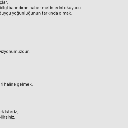
çlar.
bilgi barındıran haber metinlerini okuyucu
rın duygu yoğunluğunun farkında olmak,
k vizyonumuzdur.
eri haline gelmek.
k isteriz.
lirsiniz.