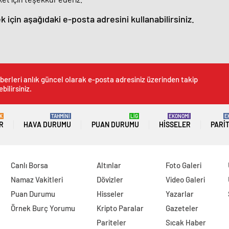
k için aşağıdaki e-posta adresini kullanabilirsiniz.
berleri anlık güncel olarak e-posta adresiniz üzerinden takip
bilirsiniz.
K
TAHMİNİ
LİG
EKONOMİ
E
R
HAVA DURUMU
PUAN DURUMU
HISSELER
PARI
Canlı Borsa
Altınlar
Foto Galeri
Namaz Vakitleri
Dövizler
Video Galeri
Puan Durumu
Hisseler
Yazarlar
Örnek Burç Yorumu
Kripto Paralar
Gazeteler
Pariteler
Sıcak Haber