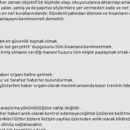
her zaman objektif bir biçimde olayı, okuyucularına aktarmayı ama
yalan, yanlış ya da şaşırtıcı söylemlere yer vermeden sade ve net 
iğin en net kurallarındandır. Gündemi yakından izlemek ve insanla
 anlayışını benimsemek demektir.
ecek en güvenilir kaynak olmak.
zıyor ise gerçektir’ duygusunu tüm insanlara benimsetmek.
 getirmiş olmanın verdiği manevi huzuru tüm ekiple paylaşmak orta
haber organı haline gelmek.
’ ve ‘tarafsız’ haberler bulundurmak.
k gösterilen haber organı olarak mesleki anlamda basın treninin lid
a araştırma yükümlülüğüne sahip değildir.
 her haberi anlık olarak kontrol edemeyeceğimizi üzülerek belirtme
eri lütfen bizlere iletişim sayfası üzerinden anlık olarak bildirebi
ri dönüş sağlanacaktır.
t için teşekkür ederiz.