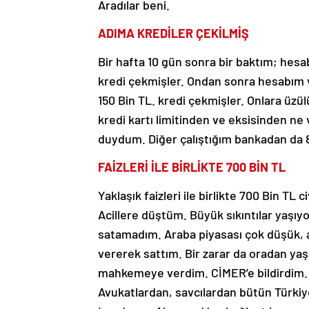
Aradılar beni.
ADIMA KREDİLER ÇEKİLMİŞ
Bir hafta 10 gün sonra bir baktım; hes
kredi çekmişler. Ondan sonra hesabım v
150 Bin TL. kredi çekmişler. Onlara üzü
kredi kartı limitinden ve eksisinden ne
duydum. Diğer çalıştığım bankadan da 8
FAİZLERİ İLE BİRLİKTE 700 BİN TL
Yaklaşık faizleri ile birlikte 700 Bin TL
Acillere düştüm. Büyük sıkıntılar yaş
satamadım. Araba piyasası çok düşük, al
vererek sattım. Bir zarar da oradan y
mahkemeye verdim. CİMER’e bildirdim. B
Avukatlardan, savcılardan bütün Türkiye