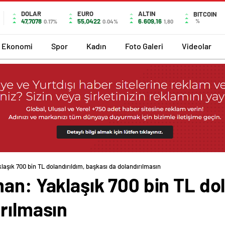
DOLAR
EURO
ALTIN
BITCOIN
47,7078
55,0422
6.609,16
%
0.17%
0.04%
1,80
Ekonomi
Spor
Kadın
Foto Galeri
Videolar
aşık 700 bin TL dolandırıldım, başkası da dolandırılmasın
an: Yaklaşık 700 bin TL dol
rılmasın