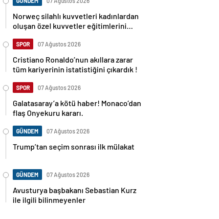
GÜNDEM
07 Ağustos 2026
Norweç silahlı kuvvetleri kadınlardan
oluşan özel kuvvetler eğitimlerini
başlattı.
SPOR
07 Ağustos 2026
Cristiano Ronaldo’nun akıllara zarar
tüm kariyerinin istatistiğini çıkardık !
SPOR
07 Ağustos 2026
Galatasaray’a kötü haber! Monaco’dan
flaş Onyekuru kararı.
GÜNDEM
07 Ağustos 2026
Trump’tan seçim sonrası ilk mülakat
GÜNDEM
07 Ağustos 2026
Avusturya başbakanı Sebastian Kurz
ile ilgili bilinmeyenler