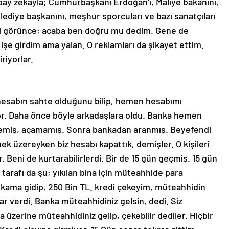
pay zekayla; Cumhurbaşkanı Erdoğan’ı, Maliye bakanını,
lediye başkanını, meşhur sporcuları ve bazı sanatçıları
ni görünce; acaba ben doğru mu dedim. Gene de
işe girdim ama yalan. O reklamları da şikayet ettim.
riyorlar.
 hesabın sahte olduğunu bilip, hemen hesabımı
ıyor. Daha önce böyle arkadaşlara oldu. Banka hemen
ememiş, açamamış. Sonra bankadan aranmış. Beyefendi
ek üzereyken biz hesabı kapattık, demişler. O kişileri
 Beni de kurtarabilirlerdi. Bir de 15 gün geçmiş. 15 gün
tarafı da şu; yıkılan bina için müteahhide para
kama gidip, 250 Bin TL. kredi çekeyim, müteahhidin
r verdi. Banka müteahhidiniz gelsin, dedi. Siz
 üzerine müteahhidiniz gelip, çekebilir dediler. Hiçbir