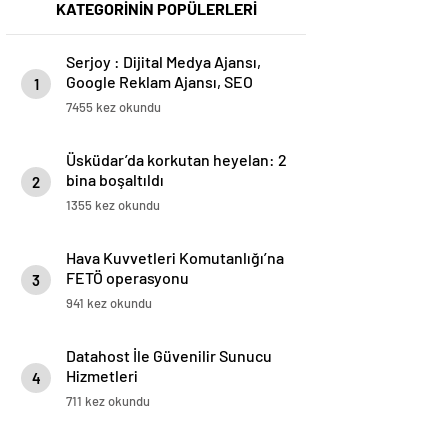
KATEGORİNİN POPÜLERLERİ
Serjoy : Dijital Medya Ajansı,
Google Reklam Ajansı, SEO
1
Ajansı ve Web Tasarım Ajansı
7455 kez okundu
Üsküdar’da korkutan heyelan: 2
bina boşaltıldı
2
1355 kez okundu
Hava Kuvvetleri Komutanlığı’na
FETÖ operasyonu
3
941 kez okundu
Datahost İle Güvenilir Sunucu
Hizmetleri
4
711 kez okundu