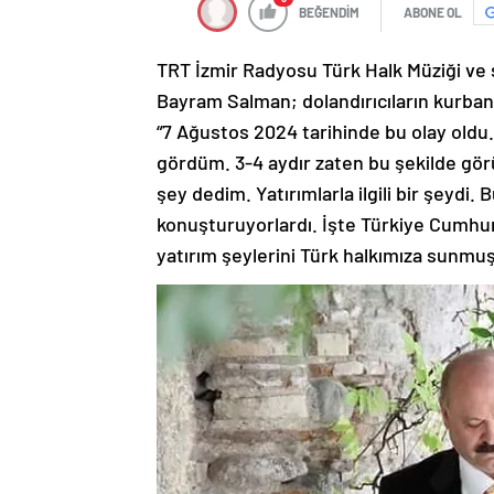
BEĞENDİM
ABONE OL
TRT İzmir Radyosu Türk Halk Müziği ve
Bayram Salman; dolandırıcıların kurba
“7 Ağustos 2024 tarihinde bu olay oldu
gördüm. 3-4 aydır zaten bu şekilde gö
şey dedim. Yatırımlarla ilgili bir şeydi
konuşturuyorlardı. İşte Türkiye Cumhuriy
yatırım şeylerini Türk halkımıza sunmuşt