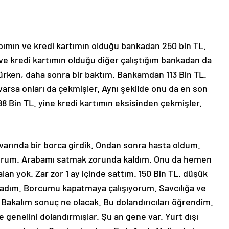
abımın ve kredi kartımın olduğu bankadan 250 bin TL.
e kredi kartımın olduğu diğer çalıştığım bankadan da
lürken, daha sonra bir baktım. Bankamdan 113 Bin TL.
 varsa onları da çekmişler. Aynı şekilde onu da en son
8 Bin TL. yine kredi kartımın eksisinden çekmişler.
 civarında bir borca girdik. Ondan sonra hasta oldum.
ıyorum. Arabamı satmak zorunda kaldım. Onu da hemen
an yok. Zar zor 1 ay içinde sattım. 150 Bin TL. düşük
aşadım. Borcumu kapatmaya çalışıyorum. Savcılığa ve
akalım sonuç ne olacak. Bu dolandırıcıları öğrendim.
 genelini dolandırmışlar. Şu an gene var. Yurt dışı