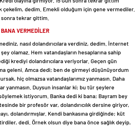
redi olayına girmiyor. 15 Gün sonra tekrar gittim
ak çekelim, dedim. Emekli olduğum için gene vermediler.
sonra tekrar gittim.
, BANA VERMEDİLER
diniz, nasıl dolandırıcılara verdiniz, dedim. İnternet
ir şey olamaz. Hem vatandaşların hesaplarına sahip
iği krediyi dolandırıcılara veriyorlar. Geçen gün
ma geleni. Amca dedi; ben de girmeyi düşünüyordum
urursak, hiç olmazsa vatandaşlarımız yanmasın. Daha
ar yanmasın. Duysun insanlar ki; bu tür şeylere
 söylemek istiyorum. Banka dedi ki bana; Bayram bey
esinde bir profesör var, dolandırıcılık dersine giriyor,
cayı, dolandırmışlar. Kendi bankasına girdiğinde; küt
ştirdiler, dedi. Örnek olsun diye bana önce sağlık deyip,