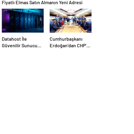
Fiyatlı Elmas Satın Almanın Yeni Adresi
Datahost İle
Cumhurbaşkanı
Güvenilir Sunucu
Erdoğan’dan CHP’ye
Hizmetleri
tepki: İşi polisin
üzerine otobüs
sürmeye kadar
vardırdılar