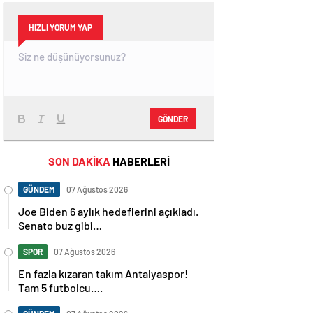
HIZLI YORUM YAP
GÖNDER
SON DAKİKA
HABERLERİ
GÜNDEM
07 Ağustos 2026
Joe Biden 6 aylık hedeflerini açıkladı.
Senato buz gibi…
SPOR
07 Ağustos 2026
En fazla kızaran takım Antalyaspor!
Tam 5 futbolcu….