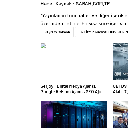
Haber Kaynak : SABAH.COM.TR
“Yayınlanan tüm haber ve diğer içerikler i
üzerinden iletiniz. En kısa süre içerisin
Bayram Salman
TRT İzmir Radyosu Türk Halk M
Serjoy : Dijital Medya Ajansı,
UETDS N
Google Reklam Ajansı, SEO Ajansı
Akıllı D
ve Web Tasarım Ajansı