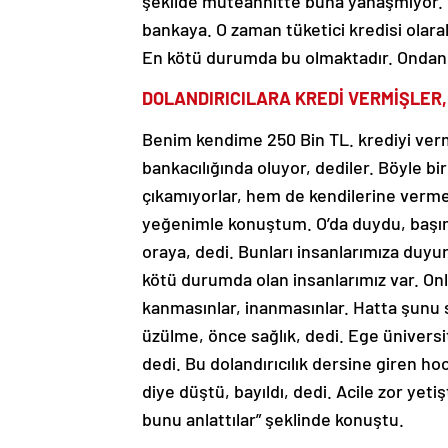
şekilde müteahhitte buna yanaşmıyor. K
bankaya. O zaman tüketici kredisi olar
En kötü durumda bu olmaktadır. Ondan 
DOLANDIRICILARA KREDİ VERMİŞLER
Benim kendime 250 Bin TL. krediyi verme
bankacılığında oluyor, dediler. Böyle b
çıkamıyorlar, hem de kendilerine vermed
yeğenimle konuştum. O’da duydu, başı
oraya, dedi. Bunları insanlarımıza duy
kötü durumda olan insanlarımız var. Onl
kanmasınlar, inanmasınlar. Hatta şunu
üzülme, önce sağlık, dedi. Ege üniversit
dedi. Bu dolandırıcılık dersine giren ho
diye düştü, bayıldı, dedi. Acile zor yeti
bunu anlattılar” şeklinde konuştu.