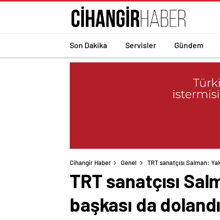
Son Dakika
Servisler
Gündem
Cihangir Haber
Genel
TRT sanatçısı Salman: Yakl
TRT sanatçısı Salm
başkası da dolandı