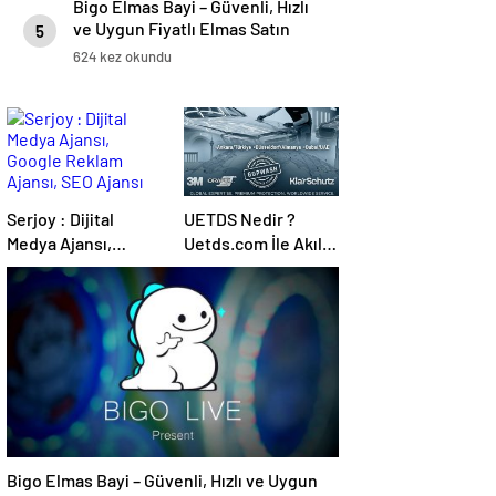
Bigo Elmas Bayi – Güvenli, Hızlı
ve Uygun Fiyatlı Elmas Satın
5
Almanın Yeni Adresi
624 kez okundu
Serjoy : Dijital
UETDS Nedir ?
Medya Ajansı,
Uetds.com İle Akıllı
Google Reklam
Dijital Taşımacılık
Ajansı, SEO Ajansı
Yazılımı
ve Web Tasarım
Ajansı
Bigo Elmas Bayi – Güvenli, Hızlı ve Uygun