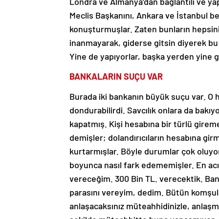
Londra ve Almanya’dan bağlantılı ve ya
Meclis Başkanını, Ankara ve İstanbul be
konuşturmuşlar. Zaten bunların hepsi
inanmayarak, giderse gitsin diyerek bu 
Yine de yapıyorlar, başka yerden yine gi
BANKALARIN SUÇU VAR
Burada iki bankanın büyük suçu var. O
dondurabilirdi. Savcılık onlara da bak
kapatmış. Kişi hesabına bir türlü gir
demişler; dolandırıcıların hesabına girm
kurtarmışlar. Böyle durumlar çok oluyor.
boyunca nasıl fark edememişler. En acı 
vereceğim. 300 Bin TL. verecektik. Ban
parasını vereyim, dedim. Bütün komşula
anlaşacaksınız müteahhidinizle, anlaşma