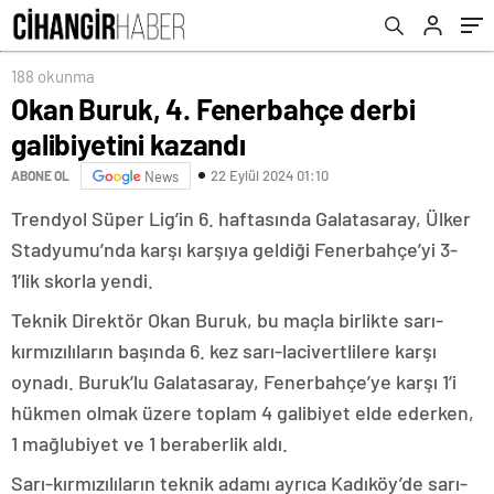
188 okunma
Okan Buruk, 4. Fenerbahçe derbi
galibiyetini kazandı
22 Eylül 2024 01:10
ABONE OL
News
Trendyol Süper Lig’in 6. haftasında Galatasaray, Ülker
Stadyumu’nda karşı karşıya geldiği Fenerbahçe’yi 3-
1’lik skorla yendi.
Teknik Direktör Okan Buruk, bu maçla birlikte sarı-
kırmızılıların başında 6. kez sarı-lacivertlilere karşı
oynadı. Buruk’lu Galatasaray, Fenerbahçe’ye karşı 1’i
hükmen olmak üzere toplam 4 galibiyet elde ederken,
1 mağlubiyet ve 1 beraberlik aldı.
Sarı-kırmızılıların teknik adamı ayrıca Kadıköy’de sarı-