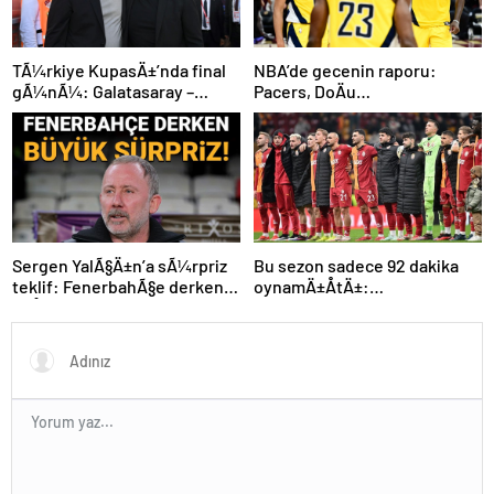
TÃ¼rkiye KupasÄ±’nda final
NBA’de gecenin raporu:
gÃ¼nÃ¼: Galatasaray –
Pacers, DoÄu
Trabzonspor maÃ§Ä±
KonferansÄ±’nda finale
11’lerinde sÃ¼rpriz
Ã§Ä±ktÄ±
Bu sezon sadece 92 dakika
Sergen YalÃ§Ä±n’a sÃ¼rpriz
oynamÄ±ÅtÄ±:
teklif: FenerbahÃ§e derken
Galatasaray’dan
baÅka bir SÃ¼per Lig ekibi
Bundesliga’ya transfer