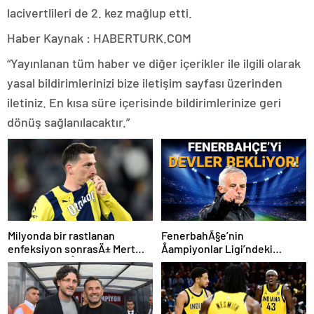
lacivertlileri de 2. kez mağlup etti.
Haber Kaynak : HABERTURK.COM
“Yayınlanan tüm haber ve diğer içerikler ile ilgili olarak
yasal bildirimlerinizi bize iletişim sayfası üzerinden
iletiniz. En kısa süre içerisinde bildirimlerinize geri
dönüş sağlanılacaktır.”
Milyonda bir rastlanan
FenerbahÃ§e’nin
enfeksiyon sonrasÄ± Mert
Åampiyonlar Ligi’ndeki
Hakan YandaÅ’Ä±n son
muhtemel rakipleri
durumu belli oldu!
netleÅiyor: Devler bekliyor