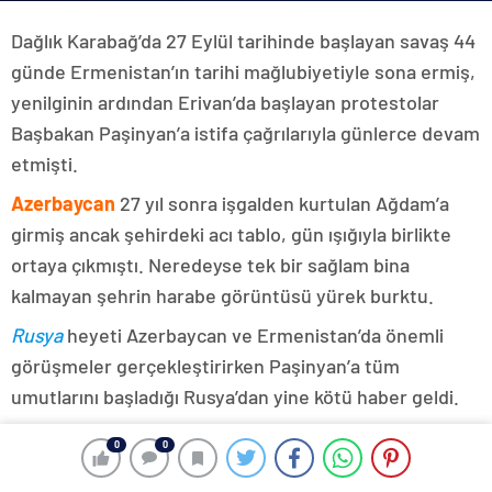
Dağlık Karabağ’da 27 Eylül tarihinde başlayan savaş 44
günde Ermenistan’ın tarihi mağlubiyetiyle sona ermiş,
yenilginin ardından Erivan’da başlayan protestolar
Başbakan Paşinyan’a istifa çağrılarıyla günlerce devam
etmişti.
Azerbaycan
27 yıl sonra işgalden kurtulan Ağdam’a
girmiş ancak şehirdeki acı tablo, gün ışığıyla birlikte
ortaya çıkmıştı. Neredeyse tek bir sağlam bina
kalmayan şehrin harabe görüntüsü yürek burktu.
Rusya
heyeti Azerbaycan ve Ermenistan’da önemli
görüşmeler gerçekleştirirken Paşinyan’a tüm
umutlarını başladığı Rusya’dan yine kötü haber geldi.
“Dağlık Karabağ Azerbaycan’ın Ayrılmaz Bir
0
0
Parçası”