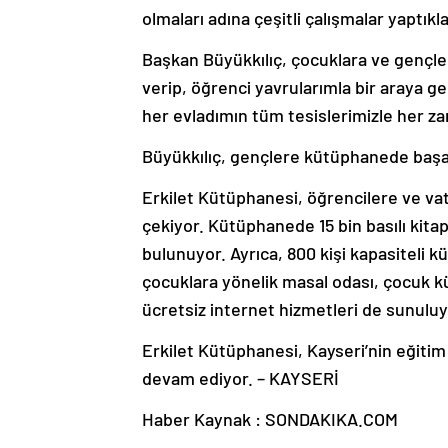
olmaları adına çeşitli çalışmalar yaptıkla
Başkan Büyükkılıç, çocuklara ve gençle
verip, öğrenci yavrularımla bir araya g
her evladımın tüm tesislerimizle her za
Büyükkılıç, gençlere kütüphanede başarıl
Erkilet Kütüphanesi, öğrencilere ve va
çekiyor. Kütüphanede 15 bin basılı kitap,
bulunuyor. Ayrıca, 800 kişi kapasiteli k
çocuklara yönelik masal odası, çocuk k
ücretsiz internet hizmetleri de sunuluy
Erkilet Kütüphanesi, Kayseri’nin eğitim
devam ediyor. – KAYSERİ
Haber Kaynak : SONDAKIKA.COM