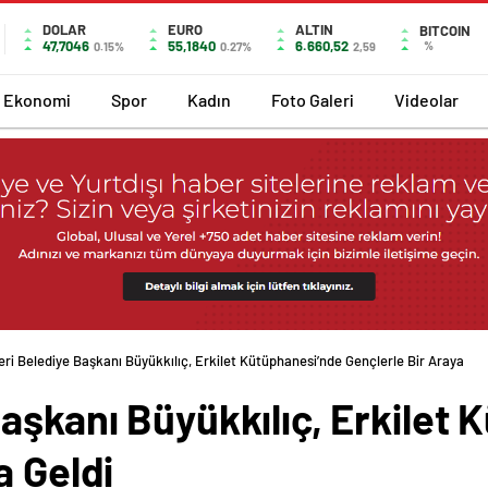
DOLAR
EURO
ALTIN
BITCOIN
47,7046
55,1840
6.660,52
%
0.15%
0.27%
2,59
Ekonomi
Spor
Kadın
Foto Galeri
Videolar
ri Belediye Başkanı Büyükkılıç, Erkilet Kütüphanesi’nde Gençlerle Bir Araya
aşkanı Büyükkılıç, Erkilet
a Geldi