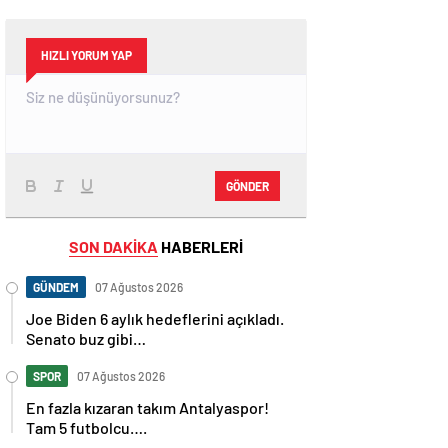
HIZLI YORUM YAP
GÖNDER
SON DAKİKA
HABERLERİ
GÜNDEM
07 Ağustos 2026
Joe Biden 6 aylık hedeflerini açıkladı.
Senato buz gibi…
SPOR
07 Ağustos 2026
En fazla kızaran takım Antalyaspor!
Tam 5 futbolcu….