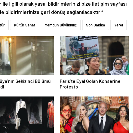
le ilgili olarak yasal bildirimlerinizi bize iletişim sayfası
de bildirimlerinize geri dönüş sağlanılacaktır.”
tür
Kültür Sanat
Memduh Büyükkılıç
Son Dakika
Yerel
üya’nın Sekizinci Bölümü
Paris’te Eyal Golan Konserine
di
Protesto