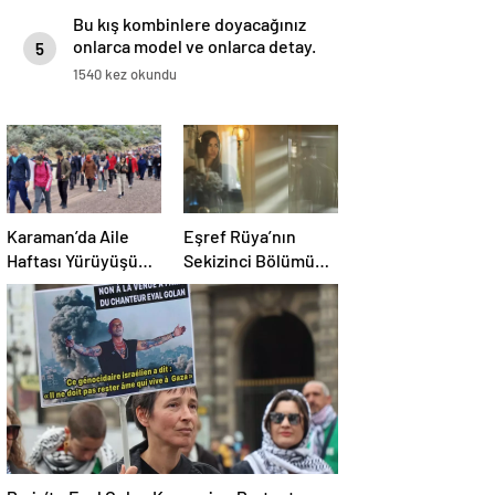
Bu kış kombinlere doyacağınız
onlarca model ve onlarca detay.
5
1540 kez okundu
Karaman’da Aile
Eşref Rüya’nın
Haftası Yürüyüşü
Sekizinci Bölümü
Düzenlendi
Sürükledi