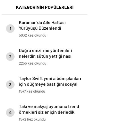
KATEGORİNİN POPÜLERLERİ
Karaman’da Aile Haftası
Yürüyüşü Düzenlendi
1
5932 kez okundu
Doğru emzirme yöntemleri
nelerdir, sütün yettiği nasıl
2
anlaşılır?
2255 kez okundu
Taylor Swift yeni albüm planları
için düğmeye bastığını sosyal
3
medyadan duyurdu!
1547 kez okundu
Takı ve makyaj uyumuna trend
örnekleri sizler için derledik.
4
1542 kez okundu