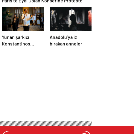
Paris’te Eyal Golan Konserine Protesto
Yunan şarkıcı
Anadolu’ya iz
Konstantinos
bırakan anneler
Argiros: Konseri
iple çekiyorum