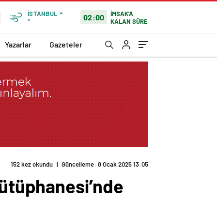
İMSAK'A
İSTANBUL
02:00
KALAN SÜRE
°
Yazarlar
Gazeteler
152 kez okundu
|
Güncelleme: 8 Ocak 2025 13:05
 Kütüphanesi’nde