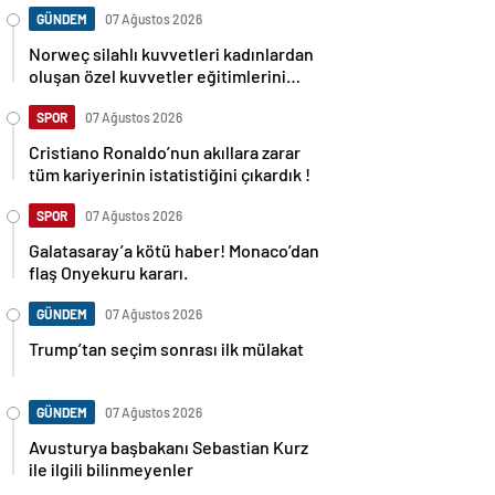
GÜNDEM
07 Ağustos 2026
Norweç silahlı kuvvetleri kadınlardan
oluşan özel kuvvetler eğitimlerini
başlattı.
SPOR
07 Ağustos 2026
Cristiano Ronaldo’nun akıllara zarar
tüm kariyerinin istatistiğini çıkardık !
SPOR
07 Ağustos 2026
Galatasaray’a kötü haber! Monaco’dan
flaş Onyekuru kararı.
GÜNDEM
07 Ağustos 2026
Trump’tan seçim sonrası ilk mülakat
GÜNDEM
07 Ağustos 2026
Avusturya başbakanı Sebastian Kurz
ile ilgili bilinmeyenler