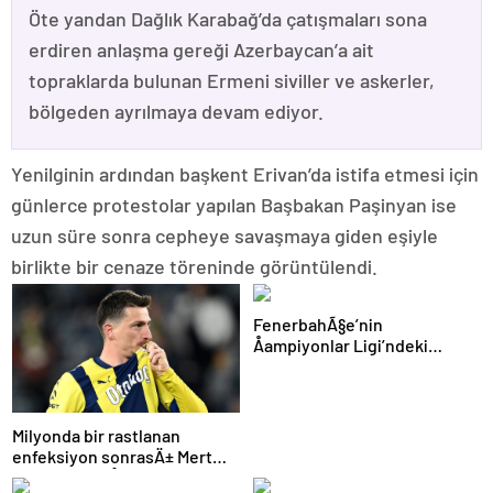
Öte yandan Dağlık Karabağ’da çatışmaları sona
erdiren anlaşma gereği Azerbaycan’a ait
topraklarda bulunan Ermeni siviller ve askerler,
bölgeden ayrılmaya devam ediyor.
Yenilginin ardından başkent Erivan’da istifa etmesi için
günlerce protestolar yapılan Başbakan Paşinyan ise
uzun süre sonra cepheye savaşmaya giden eşiyle
birlikte bir cenaze töreninde görüntülendi.
FenerbahÃ§e’nin
Åampiyonlar Ligi’ndeki
muhtemel rakipleri
netleÅiyor: Devler bekliyor
Milyonda bir rastlanan
enfeksiyon sonrasÄ± Mert
Hakan YandaÅ’Ä±n son