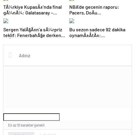
durumu belli oldu!
TÃ¼rkiye KupasÄ±’nda final
NBA’de gecenin raporu:
gÃ¼nÃ¼: Galatasaray –
Pacers, DoÄu
Trabzonspor maÃ§Ä±
KonferansÄ±’nda finale
11’lerinde sÃ¼rpriz
Ã§Ä±ktÄ±
Sergen YalÃ§Ä±n’a sÃ¼rpriz
Bu sezon sadece 92 dakika
teklif: FenerbahÃ§e derken
oynamÄ±ÅtÄ±:
baÅka bir SÃ¼per Lig ekibi
Galatasaray’dan
Bundesliga’ya transfer
En az 10 karakter gerekli