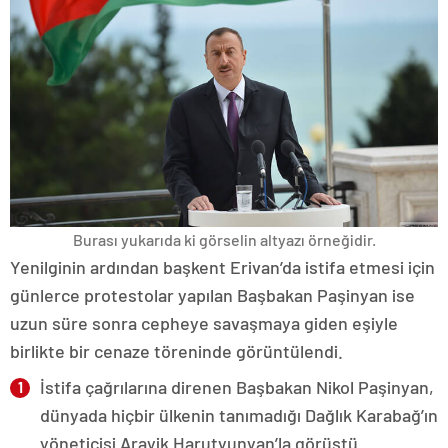
Burası yukarıda ki görselin altyazı örneğidir.
Yenilginin ardından başkent Erivan’da istifa etmesi için
günlerce protestolar yapılan Başbakan Paşinyan ise
uzun süre sonra cepheye savaşmaya giden eşiyle
birlikte bir cenaze töreninde görüntülendi.
İstifa çağrılarına direnen Başbakan Nikol Paşinyan,
dünyada hiçbir ülkenin tanımadığı Dağlık Karabağ’ın
yöneticisi Arayik Harutyunyan’la görüştü.