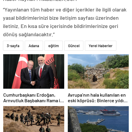
“Yayınlanan tüm haber ve diğer içerikler ile ilgili olarak
yasal bildirimlerinizi bize iletişim sayfası üzerinden
iletiniz. En kısa süre içerisinde bildirimlerinize geri
dönüş sağlanılacaktır.”
3-sayfa
Adana
eğitim
Güncel
Yerel Haberler
Cumhurbaşkanı Erdoğan,
Avrupa’nın hala kullanılan en
Arnvutluk Başbakanı Rama ile
eski köprüsü: Binlerce yıldır
telefonda görüştü
ayakta