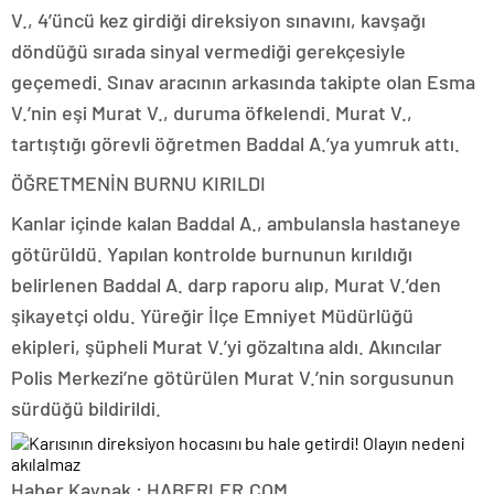
V., 4’üncü kez girdiği direksiyon sınavını, kavşağı
döndüğü sırada sinyal vermediği gerekçesiyle
geçemedi. Sınav aracının arkasında takipte olan Esma
V.’nin eşi Murat V., duruma öfkelendi. Murat V.,
tartıştığı görevli öğretmen Baddal A.’ya yumruk attı.
ÖĞRETMENİN BURNU KIRILDI
Kanlar içinde kalan Baddal A., ambulansla hastaneye
götürüldü. Yapılan kontrolde burnunun kırıldığı
belirlenen Baddal A. darp raporu alıp, Murat V.’den
şikayetçi oldu. Yüreğir İlçe Emniyet Müdürlüğü
ekipleri, şüpheli Murat V.’yi gözaltına aldı. Akıncılar
Polis Merkezi’ne götürülen Murat V.’nin sorgusunun
sürdüğü bildirildi.
Haber Kaynak : HABERLER.COM