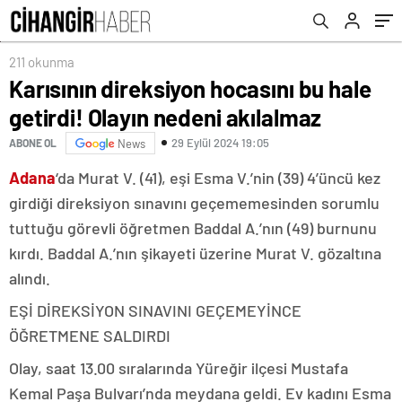
211 okunma
Karısının direksiyon hocasını bu hale
getirdi! Olayın nedeni akılalmaz
29 Eylül 2024 19:05
ABONE OL
News
Adana
‘da Murat V. (41), eşi Esma V.’nin (39) 4’üncü kez
girdiği direksiyon sınavını geçememesinden sorumlu
tuttuğu görevli öğretmen Baddal A.’nın (49) burnunu
kırdı. Baddal A.’nın şikayeti üzerine Murat V. gözaltına
alındı.
EŞİ DİREKSİYON SINAVINI GEÇEMEYİNCE
ÖĞRETMENE SALDIRDI
Olay, saat 13.00 sıralarında Yüreğir ilçesi Mustafa
Kemal Paşa Bulvarı’nda meydana geldi. Ev kadını Esma