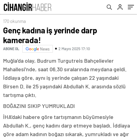
170 okunma
Genç kadına iş yerinde darp
kamerada!
2 Mayıs 2025 17:10
ABONE OL
News
Muğla’da olay, Budrum Turgutreis Bahçelievler
Mahallesi’nde, saat 06.30 sıralarında meydana geldi.
İddiaya göre, aynı iş yerinde çalışan 22 yaşındaki
Birsen D. ile 25 yaşındaki Abdullah K. arasında sözlü
tartışma çıktı.
BOĞAZINI SIKIP YUMRUKLADI
İHA’daki habere göre tartışmanın büyümesiyle
Abdullah K., genç kadını darp etmeye başladı. İddiaya
göre adam kadının boğazı sıkarak, yumrukladı ve ağır