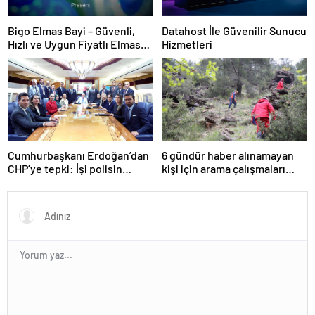
Bigo Elmas Bayi – Güvenli,
Datahost İle Güvenilir Sunucu
Hızlı ve Uygun Fiyatlı Elmas
Hizmetleri
Satın Almanın Yeni Adresi
6 gündür haber alınamayan
Cumhurbaşkanı Erdoğan’dan
kişi için arama çalışmaları
CHP’ye tepki: İşi polisin
sürüyor
üzerine otobüs sürmeye
kadar vardırdılar